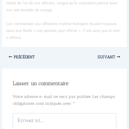
retard de l’un de ses officiers, exigea qu’ils emportent partout avec
eux une pendule de voyage.
Les commandes aux différents maîtres-horlogers disaient toujours
dans leur libellé « une pendule pour officier ». C’est ainsi que le nom
s’affirma.
PRÉCÉDENT
SUIVANT
Laisser un commentaire
Votre adresse e-mail ne sera pas publiée.
Les champs
obligatoires sont indiqués avec
*
Écrivez
ici…