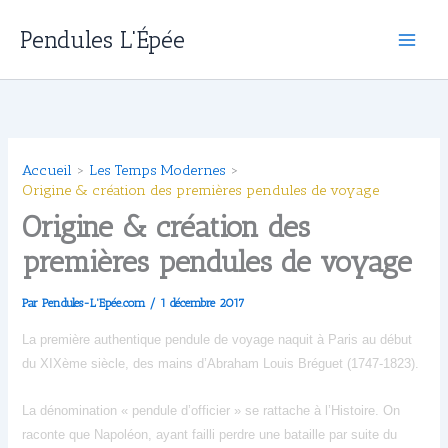
Aller
Pendules L'Épée
au
contenu
Accueil
Les Temps Modernes
Origine & création des premières pendules de voyage
Origine & création des
premières pendules de voyage
Par
Pendules-L'Epée.com
/
1 décembre 2017
La première authentique pendule de voyage naquit à Paris au début
du XIXème siècle, des mains d’Abraham Louis Bréguet (1747-1823).
La dénomination « pendule d’officier » se rattache à l’Histoire. On
raconte que Napoléon, ayant failli perdre une bataille par suite du